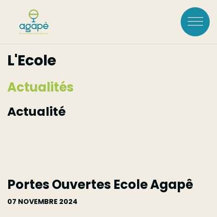
Aller
au
contenu
principal
L'Ecole
Rechercher :
Actualités
LOGIN
Actualité
L'ÉCOLE
À Propos
FORMATIONS
Portes Ouvertes Ecole Agapê
Historique
Voir toutes les
Accréditations
07 NOVEMBRE 2024
COURS À LA CARTE
Équipe
formations