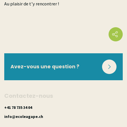
Phytothérapie ¦ 2026
Phytothérapie avancée
Au plaisir de t’y rencontrer !
¦ 2026
Avez-vous une question ?
Contactez-nous
40 43 537 87 14+
hc.epagaeloce@ofni