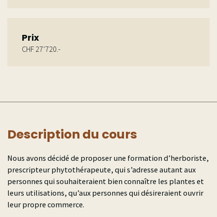
Examen final écrit sur les approches théoriques
Réalisation d’un herbier
Rapport écrit de 18 pages à rendre en fin de
Prix
formation
CHF 27’720.-
Présentation d’un classeur thérapeutique
Description du cours
Nous avons décidé de proposer une formation d’herboriste,
prescripteur phytothérapeute, qui s’adresse autant aux
personnes qui souhaiteraient bien connaître les plantes et
leurs utilisations, qu’aux personnes qui désireraient ouvrir
leur propre commerce.