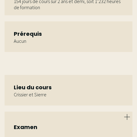
154 jours de cours sur 2 ans et demi, soit 1’232 heures
de formation
Horaires: 8h30 – 17h30, avec 1h de pause sur le
temps de midi
Prérequis
Aucun
Lieu du cours
Crissier et Sierre
Examen