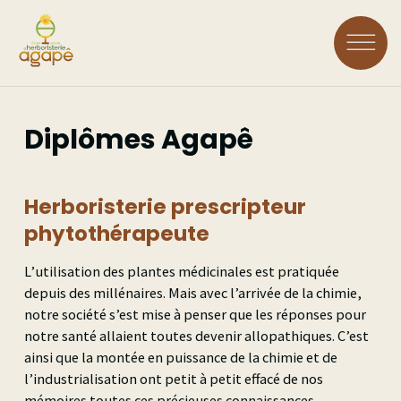
Aller
au
contenu
principal
Rechercher :
Diplômes Agapê
LOGIN
Herboristerie prescripteur
phytothérapeute
L'ÉCOLE
L’utilisation des plantes médicinales est pratiquée
depuis des millénaires. Mais avec l’arrivée de la chimie,
À Propos
notre société s’est mise à penser que les réponses pour
FORMATIONS
notre santé allaient toutes devenir allopathiques. C’est
Historique
ainsi que la montée en puissance de la chimie et de
Voir toutes les
Accréditations
l’industrialisation ont petit à petit effacé de nos
COURS À LA CARTE
Équipe
formations
mémoires toutes ces précieuses connaissances.