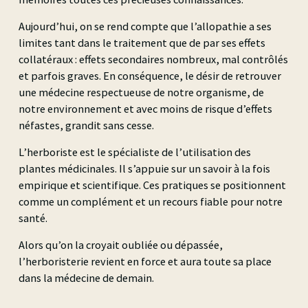
Partenaires
FAQ
Cours à la carte pour les humains
Diplôme Fédéral
Aujourd’hui, on se rend compte que l’allopathie a ses
CONTACT
limites tant dans le traitement que de par ses effets
Tarot thérapeutique - 22 & 23.08.26
Naturopathie
Actualités
collatéraux : effets secondaires nombreux, mal contrôlés
Cours à la carte pour nos amis les
Diplômes Agapê
Réflexologie émotionnelle et lecture des pieds -
et parfois graves. En conséquence, le désir de retrouver
29 & 30.08.26
animaux
une médecine respectueuse de notre organisme, de
Herboristerie
Éducateur canin
notre environnement et avec moins de risque d’effets
prescripteur
Les bases de la PNL - 12 & 13.09.26 + 26.09.26
Communication animale - 22 & 23.08.26
néfastes, grandit sans cesse.
phytothérapeute
Cours à la carte divers
Pack modules communication et auto-hypnose
Soins énergétiques pour animaux - 27.09.26,
Zoothérapie
Naturopathie animale
L’herboriste est le spécialiste de l’utilisation des
- 19.09.26
31.10.26 et 01.11.26
Principes fondamentaux de la MTC - 06 & 13.10.26
plantes médicinales. Il s’appuie sur un savoir à la fois
Equicoaching
Hypnose
Premiers Secours Canin & Félin - 14 & 15.11.26
empirique et scientifique. Ces pratiques se positionnent
Gestion d'entreprise - 10.10.26
Cycles ASCA/ RME
PNL
comme un complément et un recours fiable pour notre
Introduction à l'ayurvéda - 28 & 31.10.26
Réflexologie plantaire
Biorésonance ¦
santé.
Voir tous les cours
thérapeutique ¦
Novembre 2026
Fleurs de Bach - 12 & 13.12.26
Alors qu’on la croyait oubliée ou dépassée,
Septembre 2026
l’herboristerie revient en force et aura toute sa place
APP1 ¦ Cycle 1 ASCA ¦ 2026
APP3 ¦ Cycle 3 ASCA ¦
dans la médecine de demain.
2026