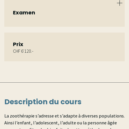
théoriques: à Romanel-sur-Morges (VD),
Granges (VS) et en France voisine (proche de
Examen
Bourg-en-Bresse)
Rapport écrit de 15 à 18 pages à rendre en fin
d’année
Rapport « connaissance de Soi » de 8 pages à
Prix
rendre en fin d’année
CHF 6'120.-
Examen final écrit sur les cours théoriques
Évaluation des stages pratiques (obligatoires)
Description du cours
La zoothérapie s’adresse et s’adapte à diverses populations.
Ainsi l’enfant, l’adolescent, l’adulte ou la personne âgée