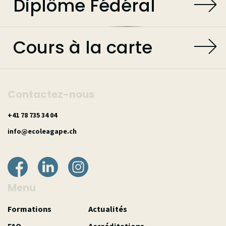
Diplôme Fédéral
Cours à la carte
Contactez-nous
40 43 537 87 14+
hc.epagaeloce@ofni
Menu
Formations
Actualités