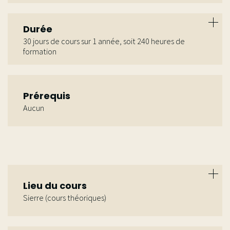
Durée
30 jours de cours sur 1 année, soit 240 heures de
formation
Horaires: 8h30 – 17h30, avec 1h de pause sur le
temps de midi
Prérequis
Aucun
Lieu du cours
Sierre (cours théoriques)
Les stages ont lieu à l’extérieur des locaux