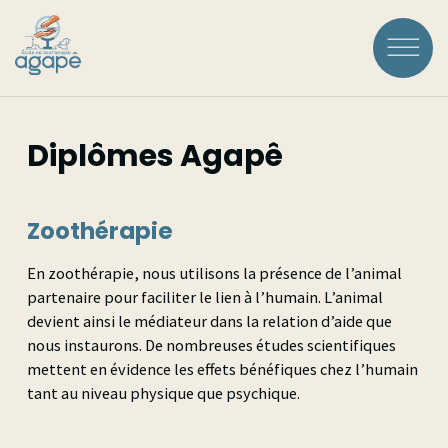
Aller
au
contenu
principal
Rechercher :
Diplômes Agapê
LOGIN
Zoothérapie
En zoothérapie, nous utilisons la présence de l’animal
L'ÉCOLE
partenaire pour faciliter le lien à l’humain. L’animal
devient ainsi le médiateur dans la relation d’aide que
nous instaurons. De nombreuses études scientifiques
À Propos
FORMATIONS
mettent en évidence les effets bénéfiques chez l’humain
Historique
tant au niveau physique que psychique.
Voir toutes les
Accréditations
COURS À LA CARTE
Équipe
formations