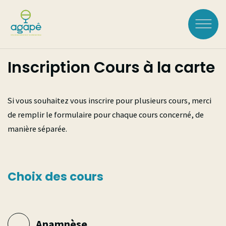
Aller
au
contenu
principal
Inscription Cours à la carte
Rechercher :
Si vous souhaitez vous inscrire pour plusieurs cours, merci
LOGIN
de remplir le formulaire pour chaque cours concerné, de
manière séparée.
L'ÉCOLE
Choix des cours
À Propos
FORMATIONS
Historique
Voir toutes les
Accréditations
COURS À LA CARTE
Équipe
formations
Anamnèse