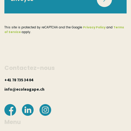
TV
This site is protected by reCAPTCHA and the Google
Privacy Policy
and
Terms
of Service
apply.
Radio
Bouche à oreille
Contactez-nous
40 43 537 87 14+
Newsletter
hc.epagaeloce@ofni
Autre
Menu