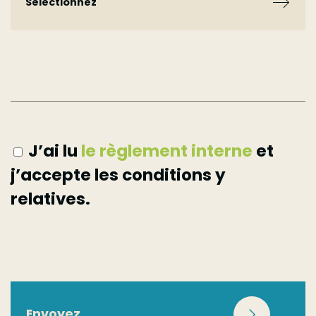
Sélectionnez
Sélectionnez
Réseaux sociaux
J’ai lu
le règlement interne
et
j’accepte les conditions y
Recherche internet
relatives.
Presse
Affichage
Envoyez