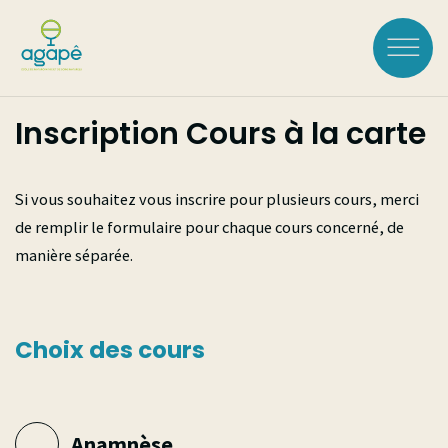
Aller
au
contenu
principal
Inscription Cours à la carte
Rechercher :
Si vous souhaitez vous inscrire pour plusieurs cours, merci
LOGIN
de remplir le formulaire pour chaque cours concerné, de
manière séparée.
L'ÉCOLE
Choix des cours
À Propos
FORMATIONS
Historique
Voir toutes les
Accréditations
COURS À LA CARTE
Équipe
formations
Anamnèse