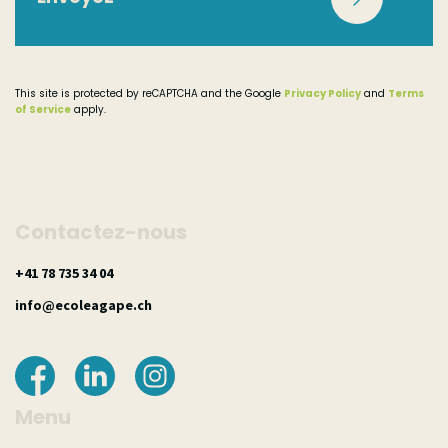
TV
This site is protected by reCAPTCHA and the Google
Privacy Policy
and
Terms
of Service
apply.
Radio
Bouche à oreille
Contactez-nous
40 43 537 87 14+
Newsletter
hc.epagaeloce@ofni
Autre
Menu