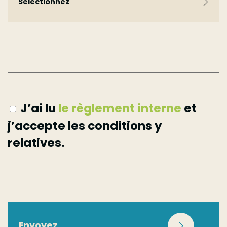
Sélectionnez
Sélectionnez
Réseaux sociaux
J’ai lu
le règlement interne
et
j’accepte les conditions y
Recherche internet
relatives.
Presse
Affichage
Envoyez