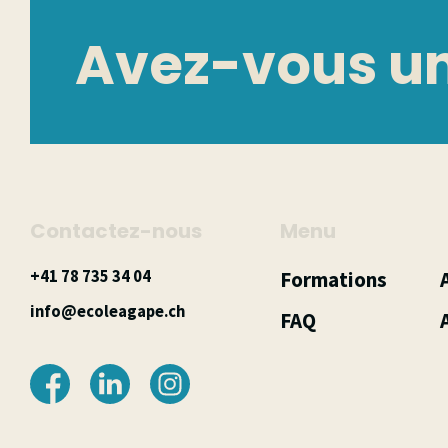
Avez-vous un
Contactez-nous
Menu
40 43 537 87 14+
Formations
hc.epagaeloce@ofni
FAQ