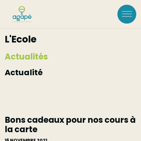
Aller
au
contenu
principal
L'Ecole
Rechercher :
Actualités
LOGIN
Actualité
L'ÉCOLE
À Propos
FORMATIONS
Bons cadeaux pour nos cours à
Historique
Voir toutes les
la carte
Accréditations
COURS À LA CARTE
Équipe
formations
16 NOVEMBRE 2021